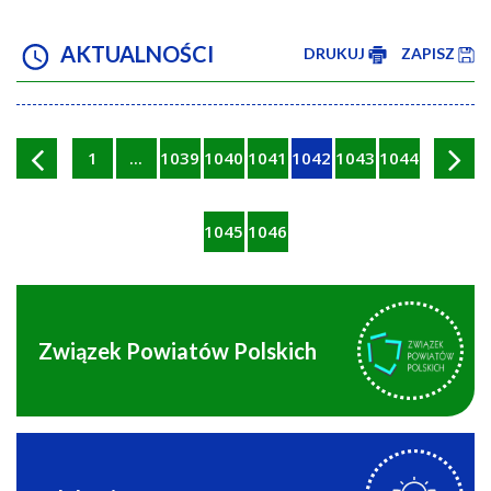
AKTUALNOŚCI
DRUKUJ
ZAPISZ
1
...
1039
1040
1041
1042
1043
1044
1045
1046
Związek Powiatów Polskich