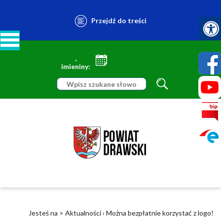
Przejdź do treści
,
imieniny:
Jesteś na >
Aktualności
›
Można bezpłatnie korzystać z logo!