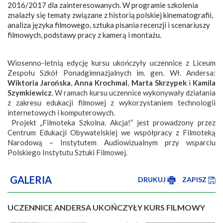
2016/2017 dla zainteresowanych. W programie szkolenia
znalazły się tematy związane z historią polskiej kinematografii,
analiza języka filmowego, sztuka pisania recenzji i scenariuszy
filmowych, podstawy pracy z kamerą i montażu.
Wiosenno-letnią edycję kursu ukończyły uczennice z Liceum
Zespołu Szkół Ponadgimnazjalnych im. gen. Wł. Andersa:
Wiktoria Jarońska
,
Anna
Krochmal
,
Marta Skrzypek
i
Kamila
Szymkiewicz
. W ramach kursu uczennice wykonywały działania
z zakresu edukacji filmowej z wykorzystaniem technologii
internetowych i komputerowych.
Projekt „Filmoteka Szkolna. Akcja!” jest prowadzony przez
Centrum Edukacji Obywatelskiej we współpracy z Filmoteką
Narodową – Instytutem Audiowizualnym przy wsparciu
Polskiego Instytutu Sztuki Filmowej.
GALERIA
DRUKUJ
ZAPISZ
UCZENNICE ANDERSA UKOŃCZYŁY KURS FILMOWY