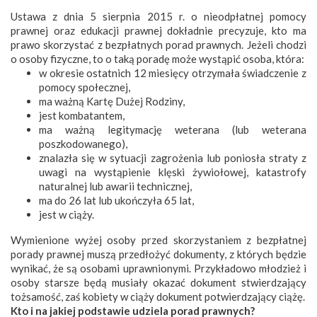
Ustawa z dnia 5 sierpnia 2015 r. o nieodpłatnej pomocy
prawnej oraz edukacji prawnej dokładnie precyzuje, kto ma
prawo skorzystać z bezpłatnych porad prawnych. Jeżeli chodzi
o osoby fizyczne, to o taką poradę może wystąpić osoba, która:
w okresie ostatnich 12 miesięcy otrzymała świadczenie z
pomocy społecznej,
ma ważną Kartę Dużej Rodziny,
jest kombatantem,
ma ważną legitymację weterana (lub weterana
poszkodowanego),
znalazła się w sytuacji zagrożenia lub poniosła straty z
uwagi na wystąpienie klęski żywiołowej, katastrofy
naturalnej lub awarii technicznej,
ma do 26 lat lub ukończyła 65 lat,
jest w ciąży.
Wymienione wyżej osoby przed skorzystaniem z bezpłatnej
porady prawnej muszą przedłożyć dokumenty, z których będzie
wynikać, że są osobami uprawnionymi. Przykładowo młodzież i
osoby starsze będą musiały okazać dokument stwierdzający
tożsamość, zaś kobiety w ciąży dokument potwierdzający ciążę.
Kto i na jakiej podstawie udziela porad prawnych?