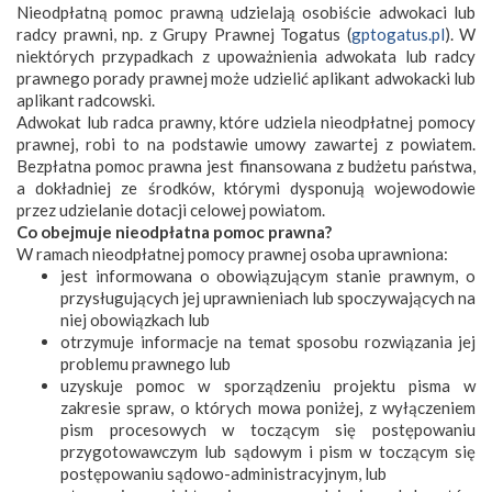
Nieodpłatną pomoc prawną udzielają osobiście adwokaci lub
radcy prawni, np. z Grupy Prawnej Togatus (
gptogatus.pl
). W
niektórych przypadkach z upoważnienia adwokata lub radcy
prawnego porady prawnej może udzielić aplikant adwokacki lub
aplikant radcowski.
Adwokat lub radca prawny, które udziela nieodpłatnej pomocy
prawnej, robi to na podstawie umowy zawartej z powiatem.
Bezpłatna pomoc prawna jest finansowana z budżetu państwa,
a dokładniej ze środków, którymi dysponują wojewodowie
przez udzielanie dotacji celowej powiatom.
Co obejmuje nieodpłatna pomoc prawna?
W ramach nieodpłatnej pomocy prawnej osoba uprawniona:
jest informowana o obowiązującym stanie prawnym, o
przysługujących jej uprawnieniach lub spoczywających na
niej obowiązkach lub
otrzymuje informacje na temat sposobu rozwiązania jej
problemu prawnego lub
uzyskuje pomoc w sporządzeniu projektu pisma w
zakresie spraw, o których mowa poniżej, z wyłączeniem
pism procesowych w toczącym się postępowaniu
przygotowawczym lub sądowym i pism w toczącym się
postępowaniu sądowo-administracyjnym, lub