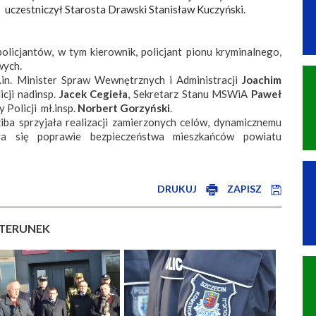
uczestniczył Starosta Drawski Stanisław Kuczyński.
olicjantów, w tym kierownik, policjant pionu kryminalnego,
wych.
.in. Minister Spraw Wewnętrznych i Administracji
Joachim
cji nadinsp.
Jacek Cegieła
, Sekretarz Stanu MSWiA
Paweł
Policji mł.insp.
Norbert Gorzyński
.
iba sprzyjała realizacji zamierzonych celów, dynamicznemu
ła się poprawie bezpieczeństwa mieszkańców powiatu
DRUKUJ
ZAPISZ
TERUNEK