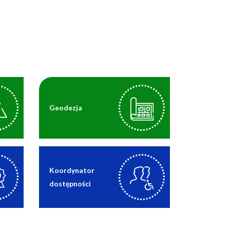
Geodezja
Koordynator
dostępności