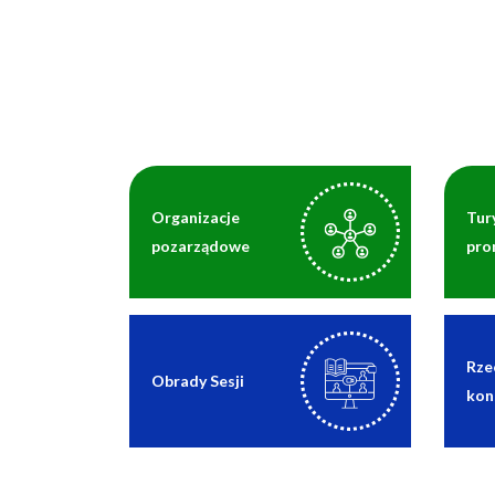
Organizacje
Tur
pozarządowe
pro
Rze
Obrady Sesji
kon