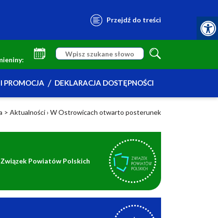
Przejdź do treści
mieniny:
I PROMOCJA
DEKLARACJA DOSTĘPNOŚCI
a >
Aktualności
›
W Ostrowicach otwarto posterunek
Związek Powiatów Polskich