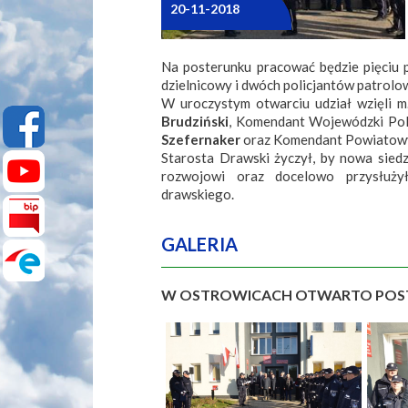
20-11-2018
Na posterunku pracować będzie pięciu p
dzielnicowy i dwóch policjantów patrolo
W uroczystym otwarciu udział wzięli m
Brudziński
, Komendant Wojewódzki Poli
Szefernaker
oraz Komendant Powiatowy 
Starosta Drawski życzył, by nowa siedz
rozwojowi oraz docelowo przysłuży
drawskiego.
GALERIA
W OSTROWICACH OTWARTO POS