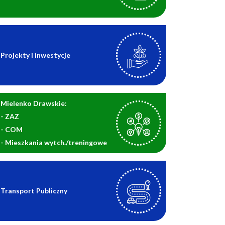
Projekty i inwestycje
Mielenko Drawskie:
- ZAZ
- COM
- Mieszkania wytch./treningowe
Transport Publiczny