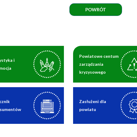
POWRÓT
Powiatowe centum
ystyka i
zarządzania
mocja
kryzysowego
cznik
Zasłużeni dla
sumentów
powiatu