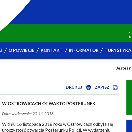
,
i
I
O POWIECIE
KONTAKT
INFORMATOR
TURYSTYKA 
Jesteś n
DRUKUJ
ZAPISZ
W OSTROWICACH OTWARTO POSTERUNEK
Data wydarzenia: 20-11-2018
W dniu 16 listopada 2018 roku w Ostrowicach odbyła się
uroczystość otwarcia Posterunku Policji. W wydarzeniu