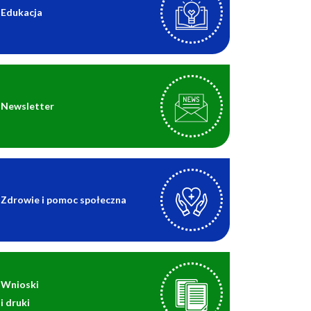
Edukacja
Newsletter
Zdrowie i pomoc społeczna
Wnioski
i druki