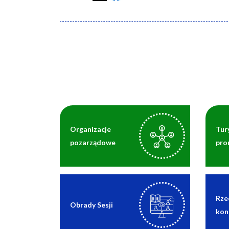
Organizacje
Tur
pozarządowe
pro
Rze
Obrady Sesji
kon