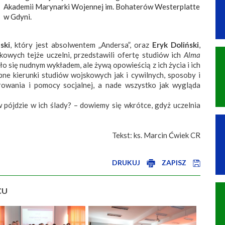
Akademii Marynarki Wojennej im. Bohaterów Westerplatte
w Gdyni.
ski
, który jest absolwentem „Andersa”, oraz
Eryk Doliński
,
owych tejże uczelni, przedstawili ofertę studiów ich
Alma
ało się nudnym wykładem, ale żywą opowieścią z ich życia i ich
ne kierunki studiów wojskowych jak i cywilnych, sposoby i
erowania i pomocy socjalnej, a nade wszystko jak wygląda
pójdzie w ich ślady? – dowiemy się wkrótce, gdyż uczelnia
t: ks. Marcin Ćwiek CR
DRUKUJ
ZAPISZ
CU