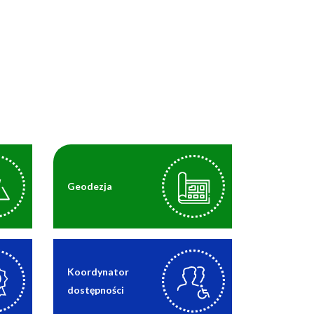
Geodezja
Koordynator
dostępności