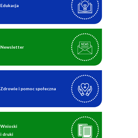
Edukacja
Newsletter
Zdrowie i pomoc społeczna
Wnioski
i druki