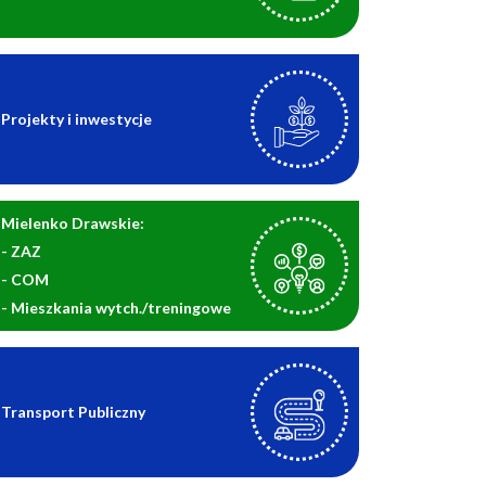
Projekty i inwestycje
Mielenko Drawskie:
- ZAZ
- COM
- Mieszkania wytch./treningowe
Transport Publiczny