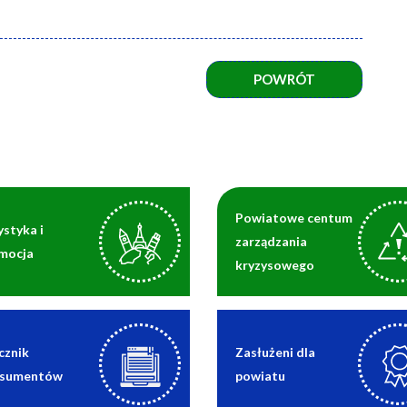
POWRÓT
Powiatowe centum
ystyka i
zarządzania
mocja
kryzysowego
cznik
Zasłużeni dla
sumentów
powiatu