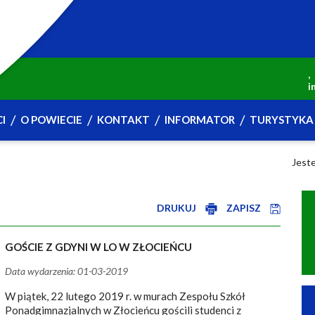
,
i
I
O POWIECIE
KONTAKT
INFORMATOR
TURYSTYKA 
Jest
DRUKUJ
ZAPISZ
GOŚCIE Z GDYNI W LO W ZŁOCIEŃCU
Data wydarzenia: 01-03-2019
W piątek, 22 lutego 2019 r. w murach Zespołu Szkół
Ponadgimnazjalnych w Złocieńcu gościli studenci z