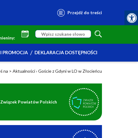
Przejdź do treści
mieniny:
I PROMOCJA
DEKLARACJA DOSTĘPNOŚCI
eś na >
Aktualności
›
Goście z Gdyni w LO w Złocieńcu
Związek Powiatów Polskich