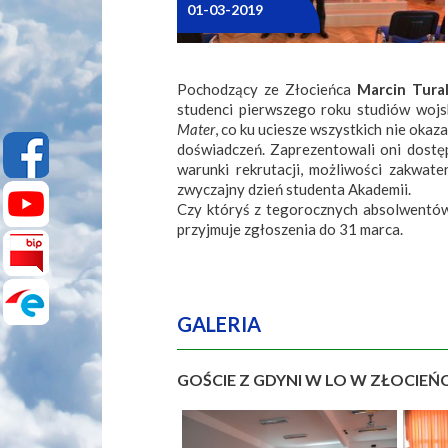
01-03-2019
Pochodzący ze Złocieńca
Marcin Tural
studenci pierwszego roku studiów wojsk
Mater
, co ku uciesze wszystkich nie okaz
doświadczeń. Zaprezentowali oni dostęp
warunki rekrutacji, możliwości zakwat
zwyczajny dzień studenta Akademii.
Czy któryś z tegorocznych absolwentów 
przyjmuje zgłoszenia do 31 marca.
Teks
GALERIA
GOŚCIE Z GDYNI W LO W ZŁOCIEŃ