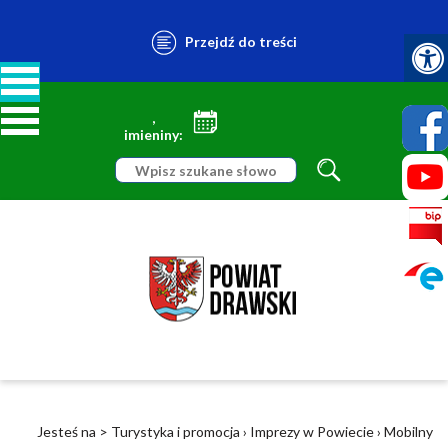
Przejdź do treści
,
imieniny:
Jesteś na >
Turystyka i promocja
›
Imprezy w Powiecie
›
Mobilny